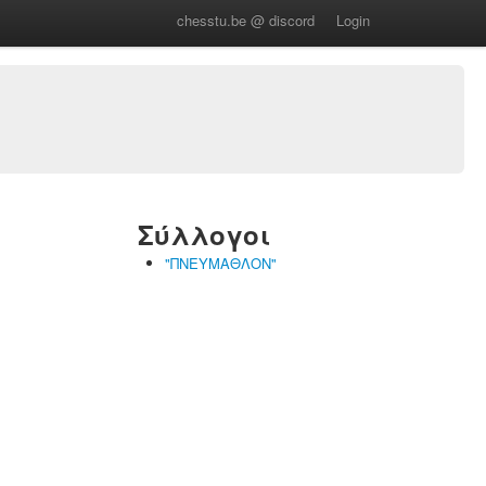
chesstu.be @ discord
Login
Σύλλογοι
"ΠΝΕΥΜΑΘΛΟΝ"