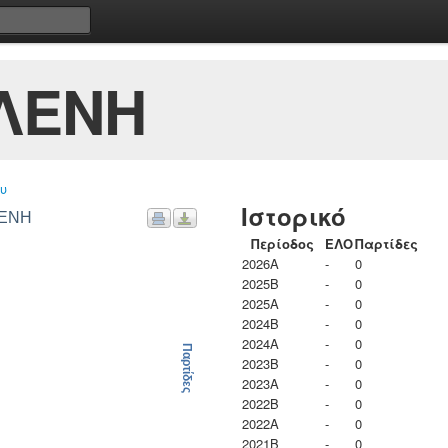
ΛΕΝΗ
υ
Ιστορικό
ΛΕΝΗ
Περίοδος
ΕΛΟ
Παρτίδες
2026A
-
0
2025B
-
0
2025A
-
0
2024B
-
0
2024A
-
0
Παρτίδες
2023B
-
0
2023Α
-
0
2022B
-
0
2022A
-
0
2021B
-
0