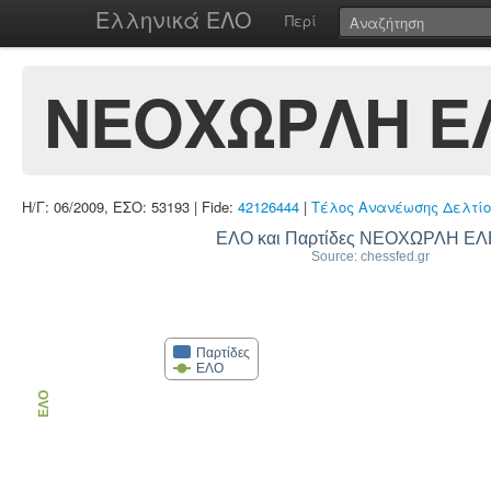
Ελληνικά ΕΛΟ
Περί
ΝΕΟΧΩΡΛΗ Ε
Η/Γ: 06/2009, ΕΣΟ: 53193 | Fide:
42126444
|
Τέλος Ανανέωσης Δελτίο
ΕΛΟ και Παρτίδες ΝΕΟΧΩΡΛΗ Ε
Source: chessfed.gr
Παρτίδες
ΕΛΟ
ΕΛΟ