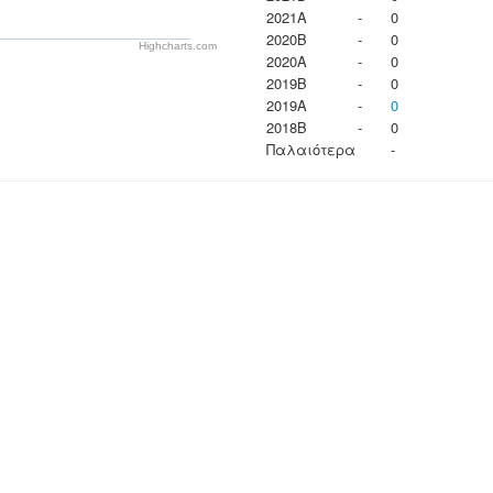
2021A
-
0
2020B
-
0
Highcharts.com
2020A
-
0
2019B
-
0
2019A
-
0
2018B
-
0
Παλαιότερα
-