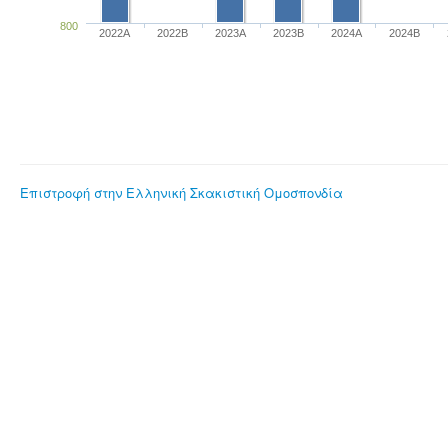
800
2022A
2022B
2023Α
2023B
2024A
2024B
Επιστροφή στην Ελληνική Σκακιστική Ομοσπονδία