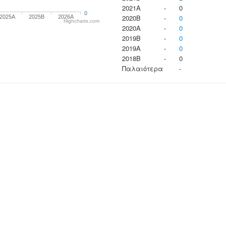
2021A
-
0
0
2020B
-
0
2025A
2025B
2026A
Highcharts.com
2020A
-
0
2019B
-
0
2019A
-
0
2018B
-
0
Παλαιότερα
-