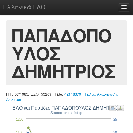
Ελληνικά ΕΛΟ
Περί
ΠΑΠΑΔΟΠΟ
ΥΛΟΣ
chesstu.be @ discord
Login
ΔΗΜΗΤΡΙΟΣ
Η/Γ: 07/1985, ΕΣΟ: 53269 | Fide:
42118379
|
Τέλος Ανανέωσης
Δελτίου
ΕΛΟ και Παρτίδες ΠΑΠΑΔΟΠΟΥΛΟΣ ΔΗΜΗΤΡΙΟΣ
Source: chessfed.gr
1200
25
1150
20