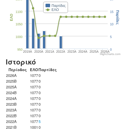
Παρτίδες
ΕΛΟ
1100
15
Παρτίδες
ΕΛΟ
1050
10
1000
5
950
0
2019A
2020A
2021A
2022A
2023Α
2024A
2025A
2026A
Highcharts.com
Ιστορικό
Περίοδος
ΕΛΟ
Παρτίδες
2026A
1077
0
2025B
1077
0
2025A
1077
0
2024B
1077
0
2024A
1077
0
2023B
1077
0
2023Α
1077
0
2022B
1077
0
2022A
1077
5
2021B
1001
0