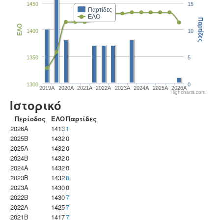
1450
15
Παρτίδες
ΕΛΟ
Παρτίδες
ΕΛΟ
1400
10
1350
5
1300
0
2019A
2020A
2021A
2022A
2023Α
2024A
2025A
2026A
Highcharts.com
Ιστορικό
Περίοδος
ΕΛΟ
Παρτίδες
2026A
1413
1
2025B
1432
0
2025A
1432
0
2024B
1432
0
2024A
1432
0
2023B
1432
8
2023Α
1430
0
2022B
1430
7
2022A
1425
7
2021B
1417
7