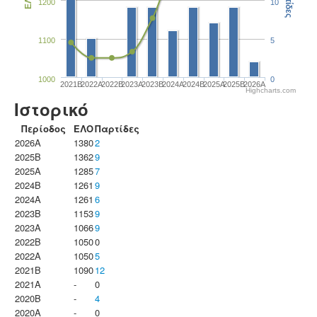
Παρτίδες
ΕΛΟ
1200
10
1100
5
1000
0
2021B
2022A
2022B
2023Α
2023B
2024A
2024B
2025A
2025B
2026A
Highcharts.com
Ιστορικό
Περίοδος
ΕΛΟ
Παρτίδες
2026A
1380
2
2025B
1362
9
2025A
1285
7
2024B
1261
9
2024A
1261
6
2023B
1153
9
2023Α
1066
9
2022B
1050
0
2022A
1050
5
2021B
1090
12
2021A
-
0
2020B
-
4
2020A
-
0