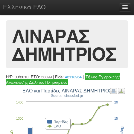
Ελληνικά ΕΛΟ
Περί
ΛΙΝΑΡΑΣ
ΔΗΜΗΤΡΙΟΣ
chesstu.be @ discord
Login
Η/Γ: 03/2010, ΕΣΟ: 53399 | Fide:
42118964
|
Τέλος Εγγραφής/
Ανανέωσης Δελτίου Πληρωμένο
ΕΛΟ και Παρτίδες ΛΙΝΑΡΑΣ ΔΗΜΗΤΡΙΟΣ
Source: chessfed.gr
1400
20
1300
15
Παρτίδες
ΕΛΟ