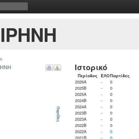
ΙΡΗΝΗ
υ
Ιστορικό
ΙΡΗΝΗ
Περίοδος
ΕΛΟ
Παρτίδες
2026A
-
0
2025B
-
0
2025A
-
0
2024B
-
0
2024A
-
0
Παρτίδες
2023B
-
0
2023Α
-
0
2022B
-
0
2022A
-
0
2021B
-
0