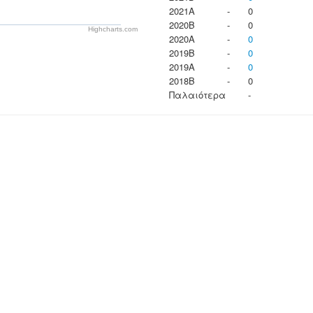
2021A
-
0
2020B
-
0
Highcharts.com
2020A
-
0
2019B
-
0
2019A
-
0
2018B
-
0
Παλαιότερα
-