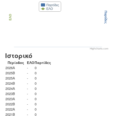
Παρτίδες
ΕΛΟ
Παρτίδες
ΕΛΟ
Highcharts.com
Ιστορικό
Περίοδος
ΕΛΟ
Παρτίδες
2026A
-
0
2025B
-
0
2025A
-
0
2024B
-
0
2024A
-
0
2023B
-
0
2023Α
-
0
2022B
-
0
2022A
-
0
2021B
-
0