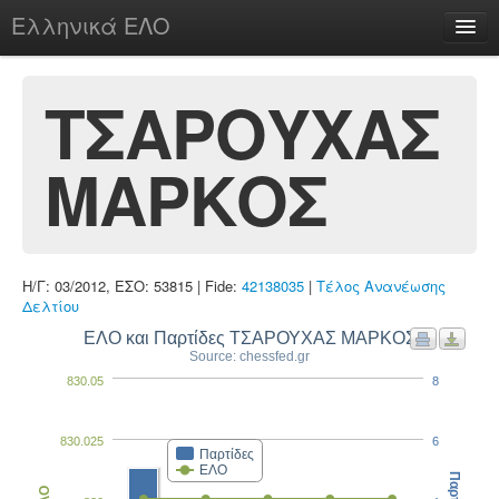
Ελληνικά ΕΛΟ
Περί
ΤΣΑΡΟΥΧΑΣ
ΜΑΡΚΟΣ
chesstu.be @ discord
Login
Η/Γ: 03/2012, ΕΣΟ: 53815 | Fide:
42138035
|
Τέλος Ανανέωσης
Δελτίου
ΕΛΟ και Παρτίδες ΤΣΑΡΟΥΧΑΣ ΜΑΡΚΟΣ
Source: chessfed.gr
830.05
8
830.025
6
Παρτίδες
ΕΛΟ