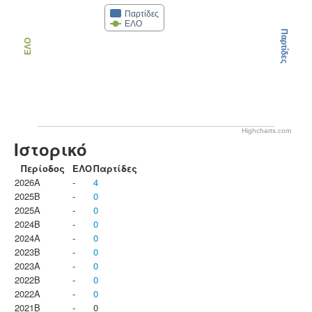
Παρτίδες
ΕΛΟ
Παρτίδες
ΕΛΟ
Highcharts.com
Ιστορικό
Περίοδος
ΕΛΟ
Παρτίδες
2026A
-
4
2025B
-
0
2025A
-
0
2024B
-
0
2024A
-
0
2023B
-
0
2023Α
-
0
2022B
-
0
2022A
-
0
2021B
-
0