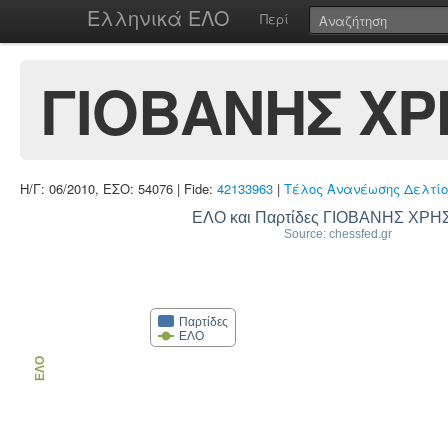
Ελληνικά ΕΛΟ
Περί
ΓΙΟΒΑΝΗΣ ΧΡ
Η/Γ: 06/2010, ΕΣΟ: 54076 | Fide:
42133963
|
Τέλος Ανανέωσης Δελτίο
ΕΛΟ και Παρτίδες ΓΙΟΒΑΝΗΣ ΧΡ
Source: chessfed.gr
Παρτίδες
ΕΛΟ
ΕΛΟ