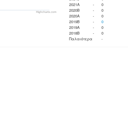
2021A
-
0
2020B
-
0
Highcharts.com
2020A
-
0
2019B
-
0
2019A
-
0
2018B
-
0
Παλαιότερα
-