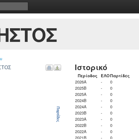
ΗΣΤΟΣ
υ
Ιστορικό
ΗΣΤΟΣ
Περίοδος
ΕΛΟ
Παρτίδες
2026A
-
0
2025B
-
0
2025A
-
0
2024B
-
0
2024A
-
0
Παρτίδες
2023B
-
0
2023Α
-
0
2022B
-
0
2022A
-
0
2021B
-
0