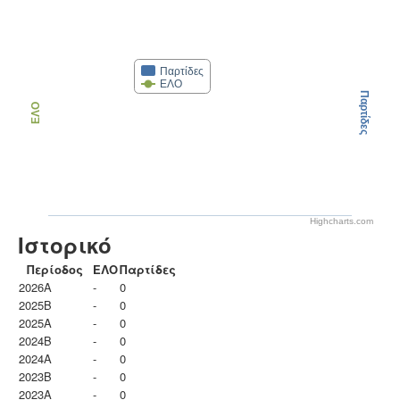
Παρτίδες
ΕΛΟ
Παρτίδες
ΕΛΟ
Highcharts.com
Ιστορικό
Περίοδος
ΕΛΟ
Παρτίδες
2026A
-
0
2025B
-
0
2025A
-
0
2024B
-
0
2024A
-
0
2023B
-
0
2023Α
-
0