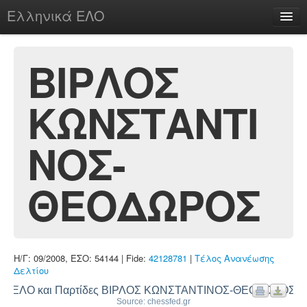
Ελληνικά ΕΛΟ
Περί
ΒΙΡΛΟΣ
ΚΩΝΣΤΑΝΤΙ
chesstu.be @ discord
Login
ΝΟΣ-
ΘΕΟΔΩΡΟΣ
Η/Γ: 09/2008, ΕΣΟ: 54144 | Fide:
42128781
|
Τέλος Ανανέωσης
Δελτίου
ΕΛΟ και Παρτίδες ΒΙΡΛΟΣ ΚΩΝΣΤΑΝΤΙΝΟΣ-ΘΕΟΔΩΡΟΣ
Source: chessfed.gr