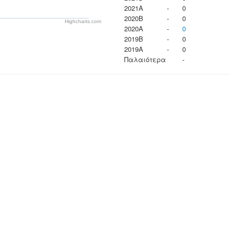
2021A
-
0
2020B
-
0
Highcharts.com
2020A
-
0
2019B
-
0
2019A
-
0
Παλαιότερα
-