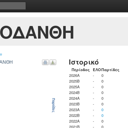
ΡΟΔΑΝΘΗ
υ
Ιστορικό
ΔΑΝΘΗ
Περίοδος
ΕΛΟ
Παρτίδες
2026A
-
0
2025B
-
0
2025A
-
0
2024B
-
0
2024A
-
0
Παρτίδες
2023B
-
0
2023Α
-
0
2022B
-
0
2022A
-
0
2021B
-
0