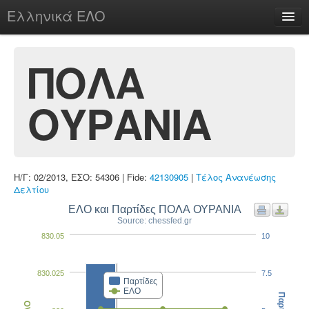
Ελληνικά ΕΛΟ
Περί
ΠΟΛΑ
ΟΥΡΑΝΙΑ
chesstu.be @ discord
Login
Η/Γ: 02/2013, ΕΣΟ: 54306 | Fide:
42130905
|
Τέλος Ανανέωσης
Δελτίου
ΕΛΟ και Παρτίδες ΠΟΛΑ ΟΥΡΑΝΙΑ
Source: chessfed.gr
830.05
10
830.025
7.5
Παρτίδες
ΕΛΟ