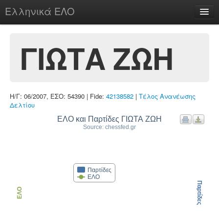
Ελληνικά ΕΛΟ
Περί
ΓΙΩΤΑ ΖΩΗ
chesstu.be @ discord
Η/Γ: 06/2007, ΕΣΟ: 54390 | Fide:
42138582
|
Τέλος Ανανέωσης
Login
Δελτίου
ΕΛΟ και Παρτίδες ΓΙΩΤΑ ΖΩΗ
Source: chessfed.gr
Παρτίδες
ΕΛΟ
Παρτίδες
ΕΛΟ