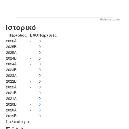
Highcharts.com
Ιστορικό
Περίοδος
ΕΛΟ
Παρτίδες
2026A
-
0
2025B
-
0
2025A
-
0
2024B
-
0
2024A
-
0
2023B
-
0
2023Α
-
0
2022B
-
0
2022A
-
0
2021B
-
0
2021A
-
0
2020B
-
0
2020A
-
0
2019B
-
0
Παλαιότερα
-