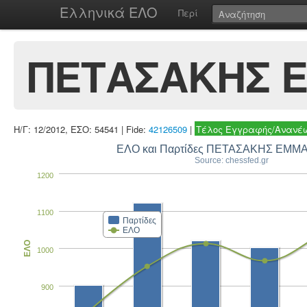
Ελληνικά ΕΛΟ
Περί
ΠΕΤΑΣΑΚΗΣ 
Η/Γ: 12/2012, ΕΣΟ: 54541 | Fide:
42126509
|
Τέλος Εγγραφής/Ανανέω
ΕΛΟ και Παρτίδες ΠΕΤΑΣΑΚΗΣ ΕΜ
Source: chessfed.gr
1200
1100
Παρτίδες
ΕΛΟ
ΕΛΟ
1000
900