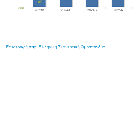
800
2023B
2024A
2024B
2025A
Επιστροφή στην Ελληνική Σκακιστική Ομοσπονδία