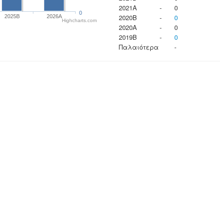
2021A
-
0
0
2020B
-
0
2025B
2026A
Highcharts.com
2020A
-
0
2019B
-
0
Παλαιότερα
-