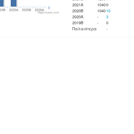
2021A
1040
0
0
2020B
1040
10
24B
2025A
2025B
2026A
Highcharts.com
2020A
-
3
2019B
-
0
Παλαιότερα
-