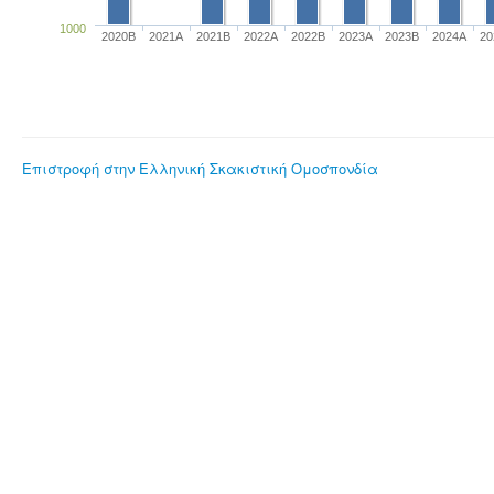
1000
2020B
2021A
2021B
2022A
2022B
2023Α
2023B
2024A
20
Επιστροφή στην Ελληνική Σκακιστική Ομοσπονδία