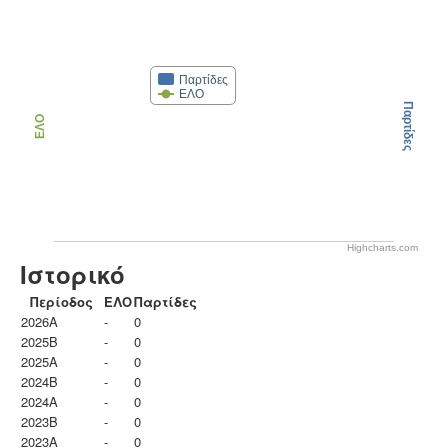
Παρτίδες
ΕΛΟ
Παρτίδες
ΕΛΟ
Highcharts.com
Ιστορικό
Περίοδος
ΕΛΟ
Παρτίδες
2026A
-
0
2025B
-
0
2025A
-
0
2024B
-
0
2024A
-
0
2023B
-
0
2023Α
-
0