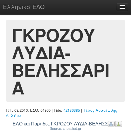
Ελληνικά ΕΛΟ
Περί
ΓΚΡΟΖΟΥ
ΛΥΔΙΑ-
chesstu.be @ discord
Login
ΒΕΛΗΣΣΑΡΙ
Α
Η/Γ: 03/2010, ΕΣΟ: 54865 | Fide:
42136385
|
Τέλος Ανανέωσης
Δελτίου
ΕΛΟ και Παρτίδες ΓΚΡΟΖΟΥ ΛΥΔΙΑ-ΒΕΛΗΣΣΑΡΙΑ
Source: chessfed.gr