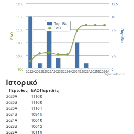
1200
12.5
1150
10
Παρτίδες
ΕΛΟ
1100
7.5
Παρτίδες
ΕΛΟ
1050
5
1000
2.5
950
0
2022A
2022B
2023Α
2023B
2024A
2024B
2025A
2025B
2026A
Highcharts.com
Ιστορικό
Περίοδος
ΕΛΟ
Παρτίδες
2026A
1116
0
2025B
1116
0
2025A
1116
1
2024B
1094
5
2024A
1004
0
2023B
1004
2
2023Α
1011
9