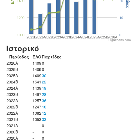
Παρτίδες
ΕΛΟ
1400
20
1200
10
1000
0
2021B
2022A
2022B
2023Α
2023B
2024A
2024B
2025A
2025B
2026A
Highcharts.com
Ιστορικό
Περίοδος
ΕΛΟ
Παρτίδες
2026A
1409
0
2025B
1409
0
2025A
1409
30
2024B
1541
22
2024A
1439
19
2023B
1497
28
2023Α
1257
36
2022B
1247
18
2022A
1082
12
2021B
1053
33
2021A
-
0
2020B
-
0
2020A
-
0