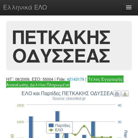
Ελληνικά ΕΛΟ
Περί
ΠΕΤΚΑΚΗΣ
ΟΔΥΣΣΕΑΣ
chesstu.be @ discord
Login
Η/Γ: 08/2009, ΕΣΟ: 55004 | Fide:
42143179
|
Τέλος Εγγραφής/
Ανανέωσης Δελτίου Πληρωμένο
ΕΛΟ και Παρτίδες ΠΕΤΚΑΚΗΣ ΟΔΥΣΣΕΑΣ
Source: chessfed.gr
1800
40
1600
30
Παρτίδες
ΕΛΟ