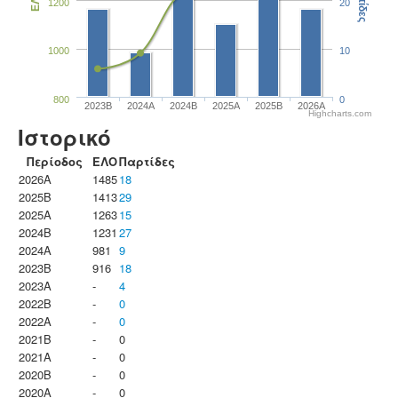
Παρτίδες
ΕΛΟ
1200
20
1000
10
800
0
2023B
2024A
2024B
2025A
2025B
2026A
Highcharts.com
Ιστορικό
Περίοδος
ΕΛΟ
Παρτίδες
2026A
1485
18
2025B
1413
29
2025A
1263
15
2024B
1231
27
2024A
981
9
2023B
916
18
2023Α
-
4
2022B
-
0
2022A
-
0
2021B
-
0
2021A
-
0
2020B
-
0
2020A
-
0