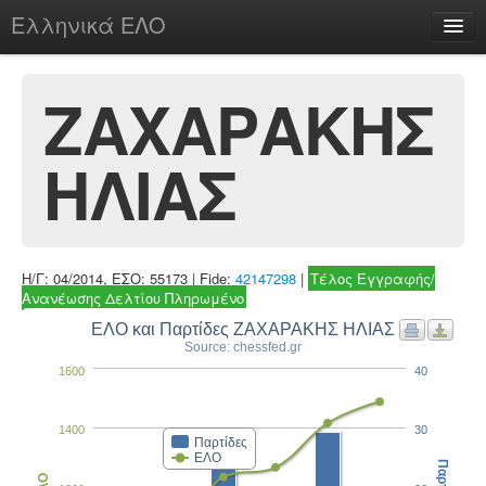
Ελληνικά ΕΛΟ
Περί
ΖΑΧΑΡΑΚΗΣ
ΗΛΙΑΣ
chesstu.be @ discord
Login
Η/Γ: 04/2014, ΕΣΟ: 55173 | Fide:
42147298
|
Τέλος Εγγραφής/
Ανανέωσης Δελτίου Πληρωμένο
ΕΛΟ και Παρτίδες ΖΑΧΑΡΑΚΗΣ ΗΛΙΑΣ
Source: chessfed.gr
1600
40
1400
30
Παρτίδες
ΕΛΟ