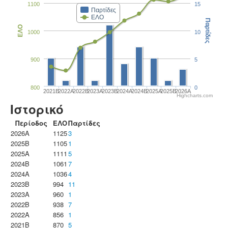
1100
15
Παρτίδες
ΕΛΟ
Παρτίδες
ΕΛΟ
1000
10
900
5
800
0
2021B
2022A
2022B
2023Α
2023B
2024A
2024B
2025A
2025B
2026A
Highcharts.com
Ιστορικό
Περίοδος
ΕΛΟ
Παρτίδες
2026A
1125
3
2025B
1105
1
2025A
1111
5
2024B
1061
7
2024A
1036
4
2023B
994
11
2023Α
960
1
2022B
938
7
2022A
856
1
2021B
870
5