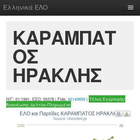
Ελληνικά ΕΛΟ
Περί
ΚΑΡΑΜΠΑΤ
ΟΣ
chesstu.be @ discord
Login
ΗΡΑΚΛΗΣ
Η/Γ: 01/1991, ΕΣΟ: 55378 | Fide:
42143659
|
Τέλος Εγγραφής/
Ανανέωσης Δελτίου Πληρωμένο
ΕΛΟ και Παρτίδες ΚΑΡΑΜΠΑΤΟΣ ΗΡΑΚΛΗΣ
Source: chessfed.gr
1200
20