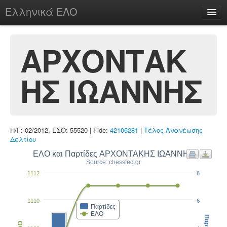
Ελληνικά ΕΛΟ
Περί
ΑΡΧΟΝΤΑΚ
ΗΣ ΙΩΑΝΝΗΣ
chesstu.be @ discord
Login
Η/Γ: 02/2012, ΕΣΟ: 55520 | Fide:
42106281
|
Τέλος Ανανέωσης
Δελτίου
ΕΛΟ και Παρτίδες ΑΡΧΟΝΤΑΚΗΣ ΙΩΑΝΝΗΣ
Source: chessfed.gr
1112
8
1110
6
Παρτίδες
ΕΛΟ