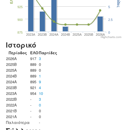
Παρτίδες
ΕΛΟ
925
5
900
2.5
875
0
2023Α
2023B
2024A
2024B
2025A
2025B
2026A
Highcharts.com
Ιστορικό
Περίοδος
ΕΛΟ
Παρτίδες
2026A
917
3
2025B
889
0
2025A
889
0
2024B
889
1
2024A
895
9
2023B
921
4
2023Α
954
10
2022B
-
3
2022A
-
0
2021B
-
0
2021A
-
0
Παλαιότερα
-