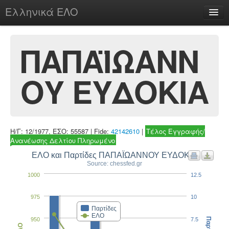
Ελληνικά ΕΛΟ
Περί
ΠΑΠΑΪΩΑΝΝ
ΟΥ ΕΥΔΟΚΙΑ
chesstu.be @ discord
Login
Η/Γ: 12/1977, ΕΣΟ: 55587 | Fide:
42142610
|
Τέλος Εγγραφής/
Ανανέωσης Δελτίου Πληρωμένο
ΕΛΟ και Παρτίδες ΠΑΠΑΪΩΑΝΝΟΥ ΕΥΔΟΚΙΑ
Source: chessfed.gr
1000
12.5
975
10
Παρτίδες
ΕΛΟ
950
7.5