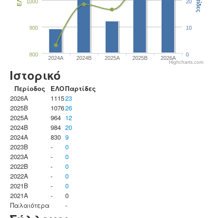
Παρτίδες
ΕΛΟ
1000
20
900
10
800
0
2024A
2024B
2025A
2025B
2026A
Highcharts.com
Ιστορικό
Περίοδος
ΕΛΟ
Παρτίδες
2026A
1115
23
2025B
1076
26
2025A
964
12
2024B
984
20
2024A
830
9
2023B
-
0
2023Α
-
0
2022B
-
0
2022A
-
0
2021B
-
0
2021A
-
0
Παλαιότερα
-