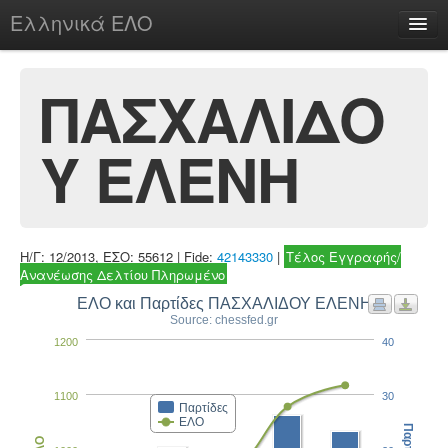
Ελληνικά ΕΛΟ
Περί
ΠΑΣΧΑΛΙΔΟ
Υ ΕΛΕΝΗ
chesstu.be @ discord
Login
Η/Γ: 12/2013, ΕΣΟ: 55612 | Fide:
42143330
|
Τέλος Εγγραφής/
Ανανέωσης Δελτίου Πληρωμένο
ΕΛΟ και Παρτίδες ΠΑΣΧΑΛΙΔΟΥ ΕΛΕΝΗ
Source: chessfed.gr
1200
40
1100
30
Παρτίδες
ΕΛΟ