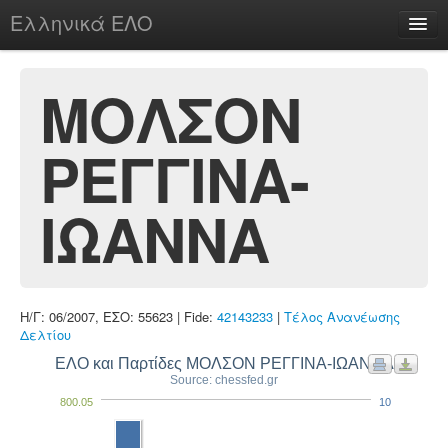
Ελληνικά ΕΛΟ
Περί
ΜΟΛΣΟΝ
ΡΕΓΓΙΝΑ-
chesstu.be @ discord
Login
ΙΩΑΝΝΑ
Η/Γ: 06/2007, ΕΣΟ: 55623 | Fide:
42143233
|
Τέλος Ανανέωσης
Δελτίου
ΕΛΟ και Παρτίδες ΜΟΛΣΟΝ ΡΕΓΓΙΝΑ-ΙΩΑΝΝΑ
Source: chessfed.gr
800.05
10