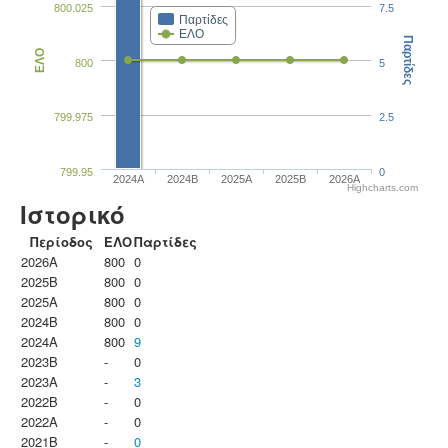
800.025
7.5
Παρτίδες
ΕΛΟ
Παρτίδες
ΕΛΟ
800
5
799.975
2.5
799.95
0
2024A
2024B
2025A
2025B
2026A
Highcharts.com
Ιστορικό
Περίοδος
ΕΛΟ
Παρτίδες
2026A
800
0
2025B
800
0
2025A
800
0
2024B
800
0
2024A
800
9
2023B
-
0
2023Α
-
3
2022B
-
0
2022A
-
0
2021B
-
0