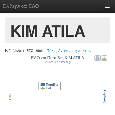
Ελληνικά ΕΛΟ
Περί
KIM ATILA
chesstu.be @ discord
Η/Γ: 02/2011, ΕΣΟ: 55864 |
Τέλος Ανανέωσης Δελτίου
Login
ΕΛΟ και Παρτίδες KIM ATILA
Source: chessfed.gr
Παρτίδες
ΕΛΟ
Παρτίδες
ΕΛΟ