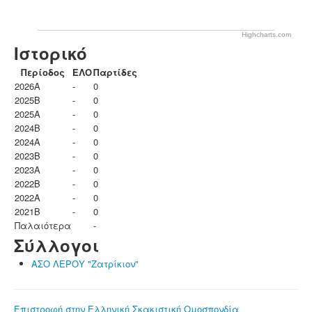
Highcharts.com
Ιστορικό
Περίοδος
ΕΛΟ
Παρτίδες
2026A
-
0
2025B
-
0
2025A
-
0
2024B
-
0
2024A
-
0
2023B
-
0
2023Α
-
0
2022B
-
0
2022A
-
0
2021B
-
0
Παλαιότερα
-
Σύλλογοι
ΑΣΟ ΛΕΡΟΥ "Ζατρίκιον"
Επιστροφή στην Ελληνική Σκακιστική Ομοσπονδία