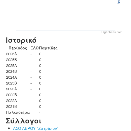
Highcharts.com
Ιστορικό
Περίοδος
ΕΛΟ
Παρτίδες
2026A
-
0
2025B
-
0
2025A
-
0
2024B
-
0
2024A
-
0
2023B
-
0
2023Α
-
0
2022B
-
0
2022A
-
0
2021B
-
0
Παλαιότερα
-
Σύλλογοι
ΑΣΟ ΛΕΡΟΥ "Ζατρίκιον"