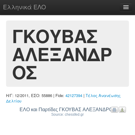
Ελληνικά ΕΛΟ
Περί
ΓΚΟΥΒΑΣ
ΑΛΕΞΑΝΔΡ
chesstu.be @ discord
Login
ΟΣ
Η/Γ: 12/2011, ΕΣΟ: 55886 | Fide:
42127394
|
Τέλος Ανανέωσης
Δελτίου
ΕΛΟ και Παρτίδες ΓΚΟΥΒΑΣ ΑΛΕΞΑΝΔΡΟΣ
Source: chessfed.gr