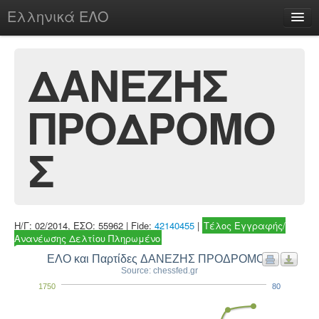
Ελληνικά ΕΛΟ
Περί
ΔΑΝΕΖΗΣ
ΠΡΟΔΡΟΜΟ
chesstu.be @ discord
Login
Σ
Η/Γ: 02/2014, ΕΣΟ: 55962 | Fide:
42140455
|
Τέλος Εγγραφής/
Ανανέωσης Δελτίου Πληρωμένο
ΕΛΟ και Παρτίδες ΔΑΝΕΖΗΣ ΠΡΟΔΡΟΜΟΣ
Source: chessfed.gr
1750
80