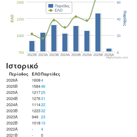
1500
60
Παρτίδες
ΕΛΟ
Παρτίδες
ΕΛΟ
1250
40
1000
20
750
0
2022B
2023Α
2023B
2024A
2024B
2025A
2025B
2026A
Highcharts.com
Ιστορικό
Περίοδος
ΕΛΟ
Παρτίδες
2026A
1608
4
2025B
1584
46
2025A
1217
25
2024B
1276
31
2024A
1114
22
2023B
1223
32
2023Α
949
23
2022B
1018
13
2022A
-
4
2021B
-
0