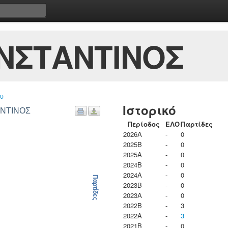
ΝΣΤΑΝΤΙΝΟΣ
υ
Ιστορικό
ΑΝΤΙΝΟΣ
Περίοδος
ΕΛΟ
Παρτίδες
2026A
-
0
2025B
-
0
2025A
-
0
2024B
-
0
2024A
-
0
Παρτίδες
2023B
-
0
2023Α
-
0
2022B
-
3
2022A
-
3
2021B
-
0