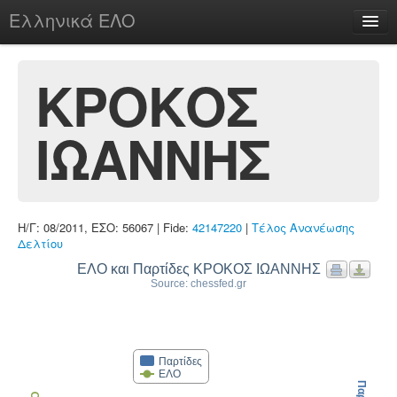
Ελληνικά ΕΛΟ
Περί
ΚΡΟΚΟΣ
ΙΩΑΝΝΗΣ
chesstu.be @ discord
Login
Η/Γ: 08/2011, ΕΣΟ: 56067 | Fide:
42147220
|
Τέλος Ανανέωσης
Δελτίου
ΕΛΟ και Παρτίδες ΚΡΟΚΟΣ ΙΩΑΝΝΗΣ
Source: chessfed.gr
Παρτίδες
ΕΛΟ