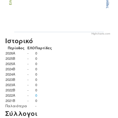
Παρτίδες
ΕΛΟ
Highcharts.com
Ιστορικό
Περίοδος
ΕΛΟ
Παρτίδες
2026A
-
0
2025B
-
0
2025A
-
0
2024B
-
0
2024A
-
0
2023B
-
0
2023Α
-
0
2022B
-
0
2022A
-
0
2021B
-
0
Παλαιότερα
-
Σύλλογοι