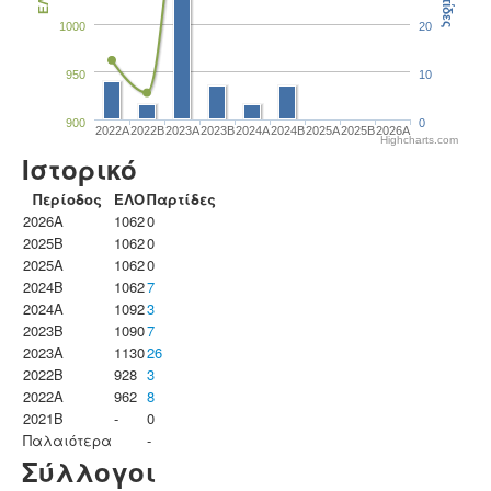
Παρτίδες
ΕΛΟ
1000
20
950
10
900
0
2022A
2022B
2023Α
2023B
2024A
2024B
2025A
2025B
2026A
Highcharts.com
Ιστορικό
Περίοδος
ΕΛΟ
Παρτίδες
2026A
1062
0
2025B
1062
0
2025A
1062
0
2024B
1062
7
2024A
1092
3
2023B
1090
7
2023Α
1130
26
2022B
928
3
2022A
962
8
2021B
-
0
Παλαιότερα
-
Σύλλογοι