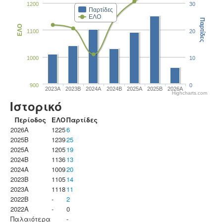
1200
30
Παρτίδες
ΕΛΟ
Παρτίδες
ΕΛΟ
1100
20
1000
10
900
0
2023Α
2023B
2024A
2024B
2025A
2025B
2026A
Highcharts.com
Ιστορικό
Περίοδος
ΕΛΟ
Παρτίδες
2026A
1225
6
2025B
1239
25
2025A
1205
19
2024B
1136
13
2024A
1009
20
2023B
1105
14
2023Α
1118
11
2022B
-
2
2022A
-
0
Παλαιότερα
-