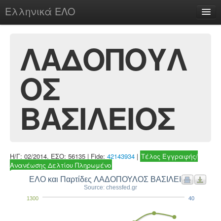
Ελληνικά ΕΛΟ
Περί
ΛΑΔΟΠΟΥΛ
ΟΣ
chesstu.be @ discord
Login
ΒΑΣΙΛΕΙΟΣ
Η/Γ: 02/2014, ΕΣΟ: 56135 | Fide:
42143934
|
Τέλος Εγγραφής/
Ανανέωσης Δελτίου Πληρωμένο
ΕΛΟ και Παρτίδες ΛΑΔΟΠΟΥΛΟΣ ΒΑΣΙΛΕΙΟΣ
Source: chessfed.gr
1300
40