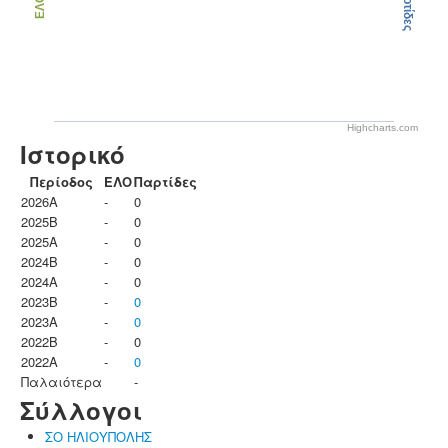
Παρτίδες
ΕΛΟ
Highcharts.com
Ιστορικό
Περίοδος
ΕΛΟ
Παρτίδες
2026A
-
0
2025B
-
0
2025A
-
0
2024B
-
0
2024A
-
0
2023B
-
0
2023Α
-
0
2022B
-
0
2022A
-
0
Παλαιότερα
-
Σύλλογοι
ΣΟ ΗΛΙΟΥΠΟΛΗΣ