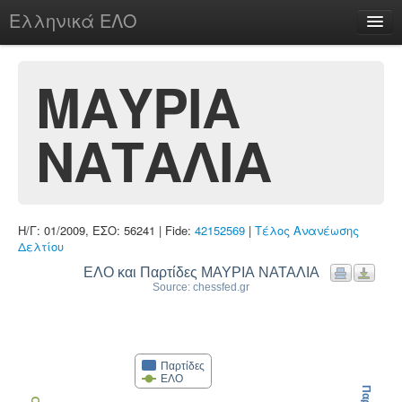
Ελληνικά ΕΛΟ
Περί
ΜΑΥΡΙΑ
ΝΑΤΑΛΙΑ
chesstu.be @ discord
Login
Η/Γ: 01/2009, ΕΣΟ: 56241 | Fide:
42152569
|
Τέλος Ανανέωσης
Δελτίου
ΕΛΟ και Παρτίδες ΜΑΥΡΙΑ ΝΑΤΑΛΙΑ
Source: chessfed.gr
Παρτίδες
ΕΛΟ