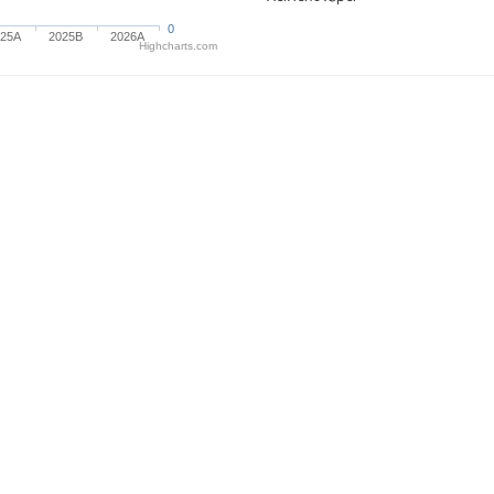
0
025A
2025B
2026A
Highcharts.com