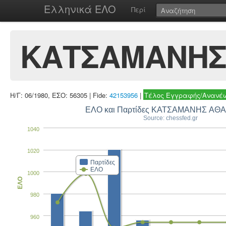
Ελληνικά ΕΛΟ
Περί
ΚΑΤΣΑΜΑΝΗΣ
Η/Γ: 06/1980, ΕΣΟ: 56305 | Fide:
42153956
|
Τέλος Εγγραφής/Ανανέω
ΕΛΟ και Παρτίδες ΚΑΤΣΑΜΑΝΗΣ ΑΘ
Source: chessfed.gr
1040
1020
Παρτίδες
ΕΛΟ
1000
ΕΛΟ
980
960