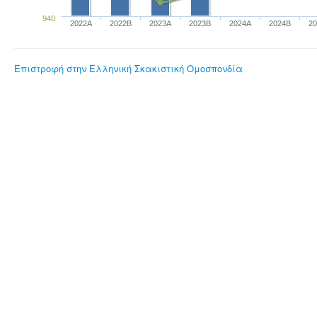
940
2022A
2022B
2023Α
2023B
2024A
2024B
2
Επιστροφή στην Ελληνική Σκακιστική Ομοσπονδία