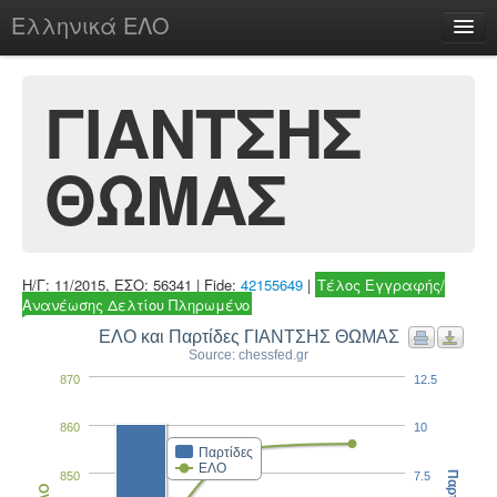
Ελληνικά ΕΛΟ
Περί
ΓΙΑΝΤΣΗΣ
ΘΩΜΑΣ
chesstu.be @ discord
Login
Η/Γ: 11/2015, ΕΣΟ: 56341 | Fide:
42155649
|
Τέλος Εγγραφής/
Ανανέωσης Δελτίου Πληρωμένο
ΕΛΟ και Παρτίδες ΓΙΑΝΤΣΗΣ ΘΩΜΑΣ
Source: chessfed.gr
870
12.5
860
10
Παρτίδες
ΕΛΟ
850
7.5