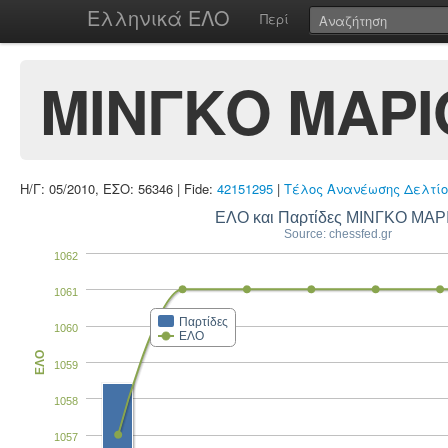
Ελληνικά ΕΛΟ
Περί
ΜΙΝΓΚΟ ΜΑΡΙ
Η/Γ: 05/2010, ΕΣΟ: 56346 | Fide:
42151295
|
Τέλος Ανανέωσης Δελτίο
ΕΛΟ και Παρτίδες ΜΙΝΓΚΟ ΜΑΡ
Source: chessfed.gr
1062
1061
Παρτίδες
1060
ΕΛΟ
ΕΛΟ
1059
1058
1057