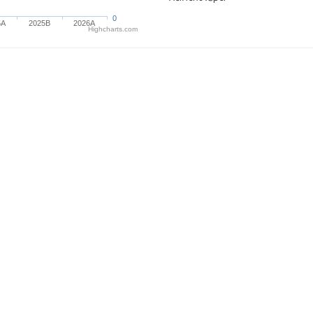
0
5A
2025B
2026A
Highcharts.com