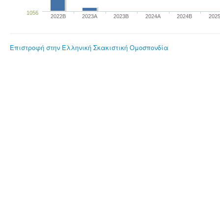
1056
2022B
2023Α
2023B
2024A
2024B
202
Επιστροφή στην Ελληνική Σκακιστική Ομοσπονδία