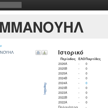
ΕΜΜΑΝΟΥΗΛ
υ
Ιστορικό
ΜΑΝΟΥΗΛ
Περίοδος
ΕΛΟ
Παρτίδες
2026A
-
0
2025B
-
0
2025A
-
0
2024B
-
0
2024A
-
0
Παρτίδες
2023B
-
0
2023Α
-
0
2022B
-
0
2022A
-
0
Παλαιότερα
-