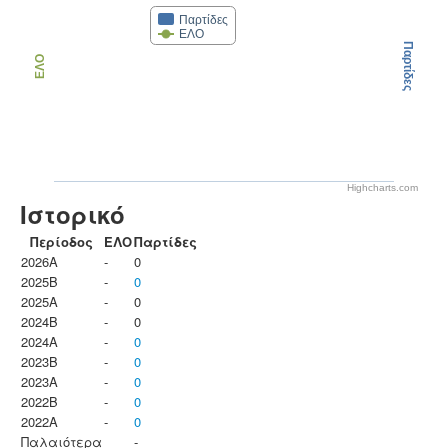
Παρτίδες
ΕΛΟ
Παρτίδες
ΕΛΟ
Highcharts.com
Ιστορικό
Περίοδος
ΕΛΟ
Παρτίδες
2026A
-
0
2025B
-
0
2025A
-
0
2024B
-
0
2024A
-
0
2023B
-
0
2023Α
-
0
2022B
-
0
2022A
-
0
Παλαιότερα
-