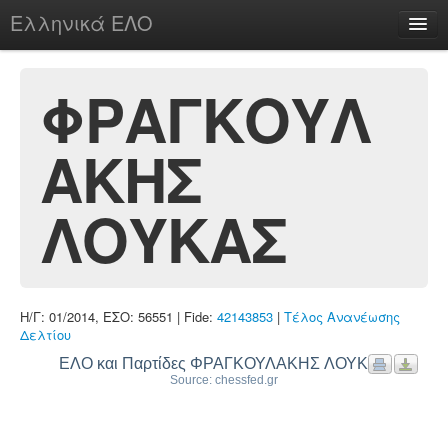
Ελληνικά ΕΛΟ
Περί
ΦΡΑΓΚΟΥΛ
ΑΚΗΣ
chesstu.be @ discord
Login
ΛΟΥΚΑΣ
Η/Γ: 01/2014, ΕΣΟ: 56551 | Fide:
42143853
|
Τέλος Ανανέωσης
Δελτίου
ΕΛΟ και Παρτίδες ΦΡΑΓΚΟΥΛΑΚΗΣ ΛΟΥΚΑΣ
Source: chessfed.gr