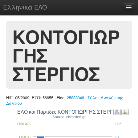
Ελληνικά ΕΛΟ
Περί
ΚΟΝΤΟΓΙΩΡ
ΓΗΣ
chesstu.be @ discord
Login
ΣΤΕΡΓΙΟΣ
Η/Γ: 05/2009, ΕΣΟ: 56655 | Fide:
25888048
|
Τέλος Ανανέωσης
Δελτίου
ΕΛΟ και Παρτίδες ΚΟΝΤΟΓΙΩΡΓΗΣ ΣΤΕΡΓΙΟΣ
Source: chessfed.gr
1150.075
12.5
1150.05
10