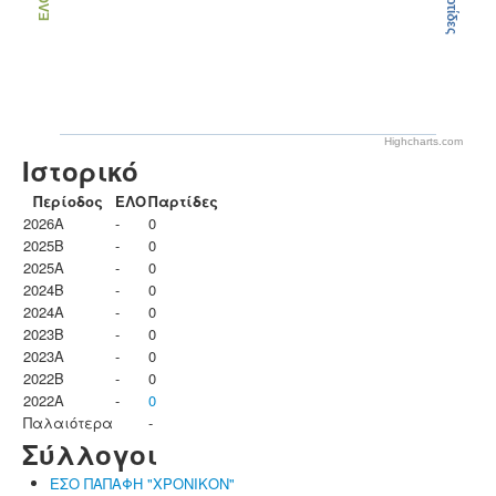
Παρτίδες
ΕΛΟ
Highcharts.com
Ιστορικό
Περίοδος
ΕΛΟ
Παρτίδες
2026A
-
0
2025B
-
0
2025A
-
0
2024B
-
0
2024A
-
0
2023B
-
0
2023Α
-
0
2022B
-
0
2022A
-
0
Παλαιότερα
-
Σύλλογοι
ΕΣΟ ΠΑΠΑΦΗ "ΧΡΟΝΙΚΟΝ"