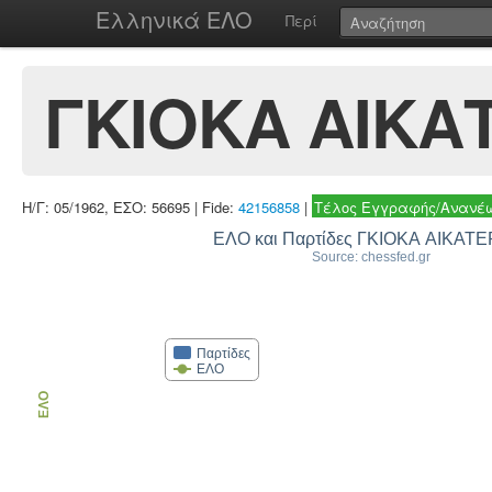
Ελληνικά ΕΛΟ
Περί
ΓΚΙΟΚΑ ΑΙΚΑ
Η/Γ: 05/1962, ΕΣΟ: 56695 | Fide:
42156858
|
Τέλος Εγγραφής/Ανανέω
ΕΛΟ και Παρτίδες ΓΚΙΟΚΑ ΑΙΚΑΤ
Source: chessfed.gr
Παρτίδες
ΕΛΟ
ΕΛΟ