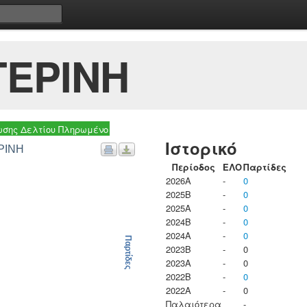
ΤΕΡΙΝΗ
σης Δελτίου Πληρωμένο
Ιστορικό
ΕΡΙΝΗ
Περίοδος
ΕΛΟ
Παρτίδες
2026A
-
0
2025B
-
0
2025A
-
0
2024B
-
0
2024A
-
0
Παρτίδες
2023B
-
0
2023Α
-
0
2022B
-
0
2022A
-
0
Παλαιότερα
-