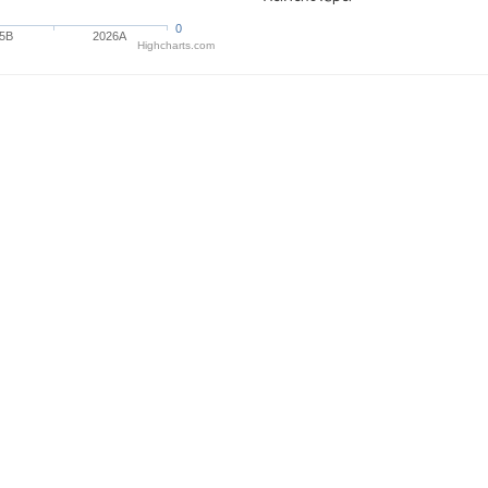
0
5B
2026A
Highcharts.com