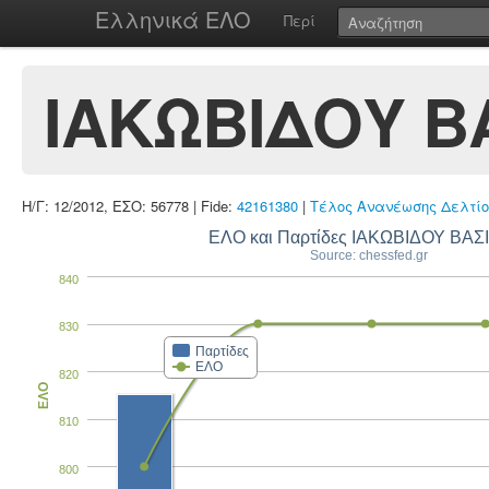
Ελληνικά ΕΛΟ
Περί
ΙΑΚΩΒΙΔΟΥ Β
Η/Γ: 12/2012, ΕΣΟ: 56778 | Fide:
42161380
|
Τέλος Ανανέωσης Δελτίο
ΕΛΟ και Παρτίδες ΙΑΚΩΒΙΔΟΥ ΒΑΣ
Source: chessfed.gr
840
830
Παρτίδες
ΕΛΟ
820
ΕΛΟ
810
800