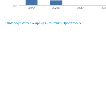
790
2024A
2024B
2025A
202
Επιστροφή στην Ελληνική Σκακιστική Ομοσπονδία