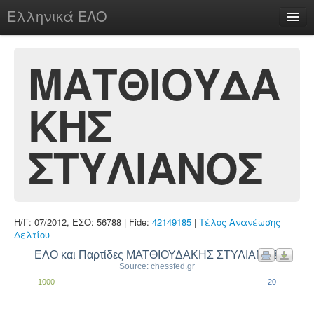
Ελληνικά ΕΛΟ
Περί
ΜΑΤΘΙΟΥΔΑ
ΚΗΣ
chesstu.be @ discord
Login
ΣΤΥΛΙΑΝΟΣ
Η/Γ: 07/2012, ΕΣΟ: 56788 | Fide:
42149185
|
Τέλος Ανανέωσης
Δελτίου
ΕΛΟ και Παρτίδες ΜΑΤΘΙΟΥΔΑΚΗΣ ΣΤΥΛΙΑΝΟΣ
Source: chessfed.gr
1000
20