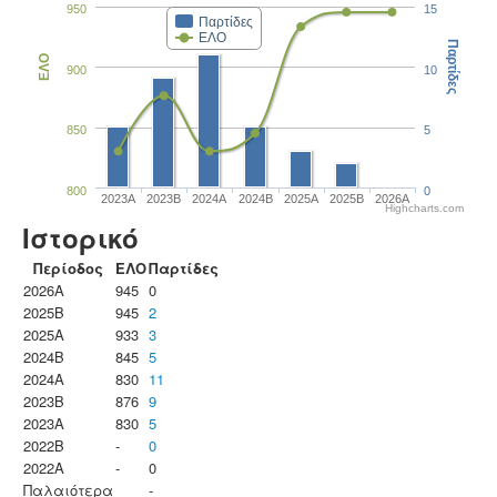
950
15
Παρτίδες
ΕΛΟ
Παρτίδες
ΕΛΟ
900
10
850
5
800
0
2023Α
2023B
2024A
2024B
2025A
2025B
2026A
Highcharts.com
Ιστορικό
Περίοδος
ΕΛΟ
Παρτίδες
2026A
945
0
2025B
945
2
2025A
933
3
2024B
845
5
2024A
830
11
2023B
876
9
2023Α
830
5
2022B
-
0
2022A
-
0
Παλαιότερα
-