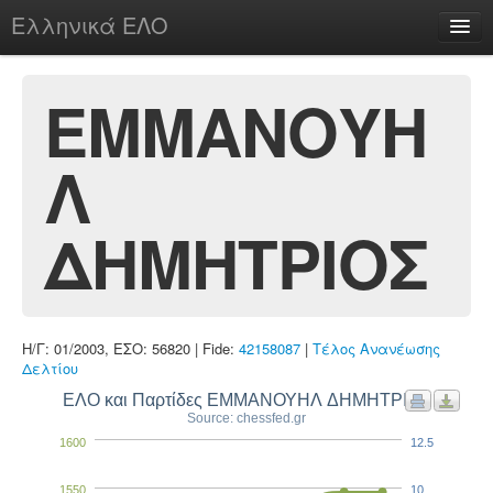
Ελληνικά ΕΛΟ
Περί
ΕΜΜΑΝΟΥΗ
Λ
chesstu.be @ discord
Login
ΔΗΜΗΤΡΙΟΣ
Η/Γ: 01/2003, ΕΣΟ: 56820 | Fide:
42158087
|
Τέλος Ανανέωσης
Δελτίου
ΕΛΟ και Παρτίδες ΕΜΜΑΝΟΥΗΛ ΔΗΜΗΤΡΙΟΣ
Source: chessfed.gr
1600
12.5
1550
10