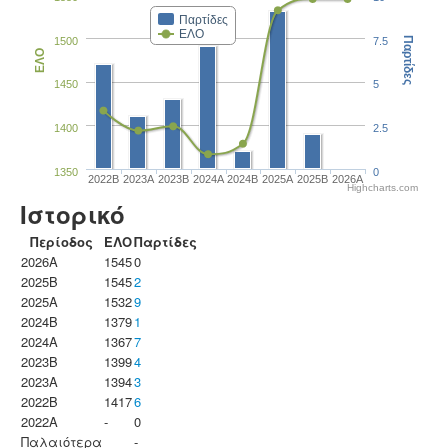
Παρτίδες
ΕΛΟ
1500
7.5
Παρτίδες
ΕΛΟ
1450
5
1400
2.5
1350
0
2022B
2023Α
2023B
2024A
2024B
2025A
2025B
2026A
Highcharts.com
Ιστορικό
Περίοδος
ΕΛΟ
Παρτίδες
2026A
1545
0
2025B
1545
2
2025A
1532
9
2024B
1379
1
2024A
1367
7
2023B
1399
4
2023Α
1394
3
2022B
1417
6
2022A
-
0
Παλαιότερα
-