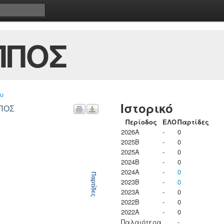
ΠΠΟΣ
υ
Ιστορικό
ΠΠΟΣ
Περίοδος
ΕΛΟ
Παρτίδες
2026A
-
0
2025B
-
0
2025A
-
0
2024B
-
0
2024A
-
0
Παρτίδες
2023B
-
0
2023Α
-
0
2022B
-
0
2022A
-
0
Παλαιότερα
-