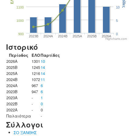
Παρτίδες
ΕΛΟ
1100
10
1000
5
900
0
2023B
2024A
2024B
2025A
2025B
2026A
Highcharts.com
Ιστορικό
Περίοδος
ΕΛΟ
Παρτίδες
2026A
1301
10
2025B
1245
14
2025A
1216
14
2024B
1072
11
2024A
967
6
2023B
947
6
2023Α
-
1
2022B
-
0
2022A
-
0
Παλαιότερα
-
Σύλλογοι
ΣΟ ΞΑΝΘΗΣ