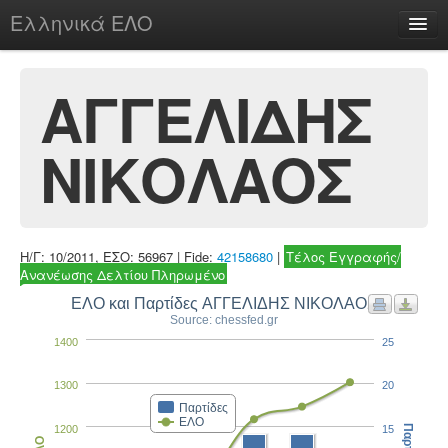
Ελληνικά ΕΛΟ
Περί
ΑΓΓΕΛΙΔΗΣ
ΝΙΚΟΛΑΟΣ
chesstu.be @ discord
Login
Η/Γ: 10/2011, ΕΣΟ: 56967 | Fide:
42158680
|
Τέλος Εγγραφής/
Ανανέωσης Δελτίου Πληρωμένο
ΕΛΟ και Παρτίδες ΑΓΓΕΛΙΔΗΣ ΝΙΚΟΛΑΟΣ
Source: chessfed.gr
1400
25
1300
20
Παρτίδες
ΕΛΟ
1200
15