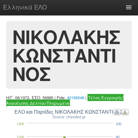
Ελληνικά ΕΛΟ
Περί
ΝΙΚΟΛΑΚΗΣ
ΚΩΝΣΤΑΝΤΙ
chesstu.be @ discord
Login
ΝΟΣ
Η/Γ: 06/1972, ΕΣΟ: 56985 | Fide:
42156548
|
Τέλος Εγγραφής/
Ανανέωσης Δελτίου Πληρωμένο
ΕΛΟ και Παρτίδες ΝΙΚΟΛΑΚΗΣ ΚΩΝΣΤΑΝΤΙΝΟΣ
Source: chessfed.gr
1300
100
1200
80