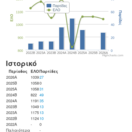
Παρτίδες
ΕΛΟ
1100
60
Παρτίδες
ΕΛΟ
1000
40
900
20
800
0
2022B
2023Α
2023B
2024A
2024B
2025A
2025B
2026A
Highcharts.com
Ιστορικό
Περίοδος
ΕΛΟ
Παρτίδες
2026A
1039
27
2025B
1058
0
2025A
1058
31
2024B
822
49
2024A
1191
35
2023B
1049
13
2023Α
1175
13
2022B
1124
10
2022A
-
0
Παλαιότερα
-