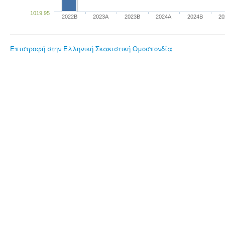
1019.95
2022B
2023Α
2023B
2024A
2024B
2
Επιστροφή στην Ελληνική Σκακιστική Ομοσπονδία