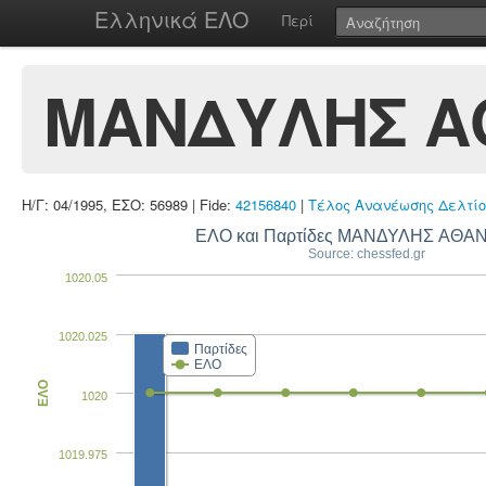
Ελληνικά ΕΛΟ
Περί
ΜΑΝΔΥΛΗΣ Α
Η/Γ: 04/1995, ΕΣΟ: 56989 | Fide:
42156840
|
Τέλος Ανανέωσης Δελτίο
ΕΛΟ και Παρτίδες ΜΑΝΔΥΛΗΣ ΑΘΑ
Source: chessfed.gr
1020.05
1020.025
Παρτίδες
ΕΛΟ
ΕΛΟ
1020
1019.975