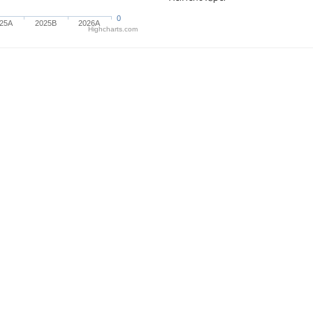
0
025A
2025B
2026A
Highcharts.com