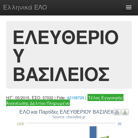
Ελληνικά ΕΛΟ
Περί
ΕΛΕΥΘΕΡΙΟ
Υ
chesstu.be @ discord
Login
ΒΑΣΙΛΕΙΟΣ
Η/Γ: 05/2015, ΕΣΟ: 57032 | Fide:
42158729
|
Τέλος Εγγραφής/
Ανανέωσης Δελτίου Πληρωμένο
ΕΛΟ και Παρτίδες ΕΛΕΥΘΕΡΙΟΥ ΒΑΣΙΛΕΙΟΣ
Source: chessfed.gr
1200
20