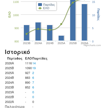
1100
15
Παρτίδες
ΕΛΟ
Παρτίδες
ΕΛΟ
1000
10
900
5
800
0
2023B
2024A
2024B
2025A
2025B
2026A
Highcharts.com
Ιστορικό
Περίοδος
ΕΛΟ
Παρτίδες
2026A
1116
14
2025B
1090
19
2025A
927
2
2024B
883
6
2024A
890
7
2023B
852
6
2023Α
-
0
2022B
-
0
2022A
-
0
Παλαιότερα
-